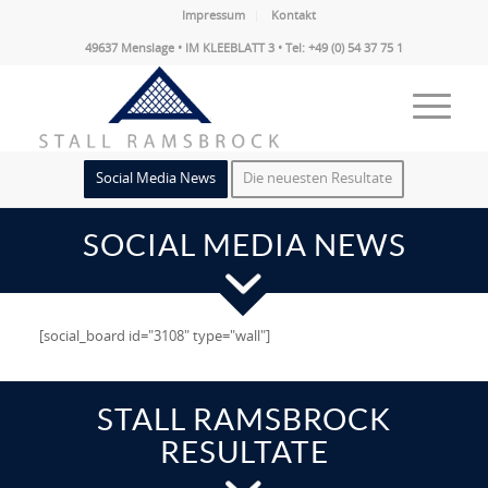
Impressum
Kontakt
49637 Menslage • IM KLEEBLATT 3 • Tel: +49 (0) 54 37 75 1
Social Media News
Die neuesten Resultate
SOCIAL MEDIA NEWS
[social_board id="3108" type="wall"]
STALL RAMSBROCK
RESULTATE