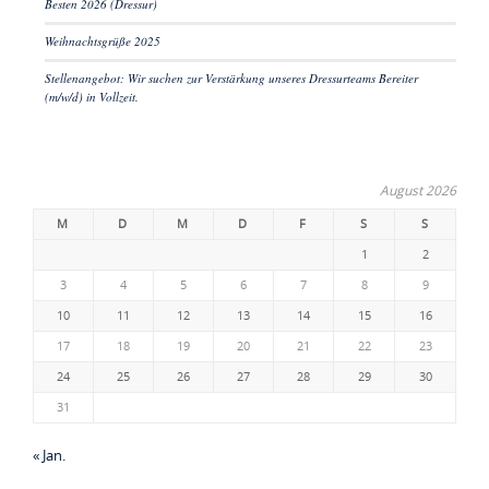
Besten 2026 (Dressur)
Weihnachtsgrüße 2025
Stellenangebot: Wir suchen zur Verstärkung unseres Dressurteams Bereiter
(m/w/d) in Vollzeit.
August 2026
M
D
M
D
F
S
S
1
2
3
4
5
6
7
8
9
10
11
12
13
14
15
16
17
18
19
20
21
22
23
24
25
26
27
28
29
30
31
« Jan.