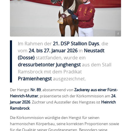
Björn Schroeder Pferdefotografie
Im Rahmen der
21. DSP Stallion Days
, die
vom
24. bis 27. Januar 2026
in
Neustadt
(Dosse)
stattfanden, wurde ein
dressurbetonter Junghengst
aus dem Stall
Ramsbrock mit dem Prädikat
Prämienhengst
ausgezeichnet.
Der Hengst
Nr. 89
, abstammend von
Zackerey aus einer Fürst-
Heinrich-Mutter
, präsentierte sich der Körkommission am
24.
Januar 2026
. Züchter und Aussteller des Hengstes ist
Heinrich
Ramsbrock
.
Die Körkommission würdigte den Hengst für seinen
harmonischen Körperbau, seine korrekten Proportionen sowie
für die Qualität seiner Grundgangarten. Besonders seine