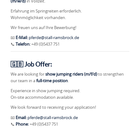
(m/w/d)
in Vollzeit.
Erfahrung im Springreiten erforderlich.
Wohnmöglichkeit vorhanden.
Wir freuen uns auf Ihre Bewerbung!
📧
E-Mail:
pferde@stall-ramsbrock.de
📞
Telefon:
+49 (0)5437·751
🇬🇧
Job Offer:
We are looking for
show jumping riders (m/f/d)
to strengthen
our team in a
full-time position
.
Experience in show jumping required.
On-site accommodation available.
We look forward to receiving your application!
📧
Email:
pferde@stall-ramsbrock.de
📞
Phone:
+49 (0)5437·751