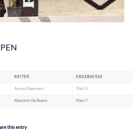
PPEN
REITER
ERGEBNISSE
Annika Niemann
Platz 3
Massimo De Boeck
Platz 7
are this entry