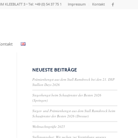
IM KLEEBLATT 3 • Tel: +49 (0) 54 37 75 1
Impressum
Kontakt
ontakt
NEUESTE BEITRÄGE
Prämienhengst aus dem Stall Ramsbrock bei den 21. DSP
Stallion Days 2026
Siegerhengst beim Schaufenster der Besten 2026
(Springen)
Sieger- und Prämienhengst aus dem Stall Ramsbrock beim
Schaufenster der Besten 2026 (Dressur)
Weihnachtsgrüße 2025
Stellenangebot: Wir suchen zur Verstärkung unseres