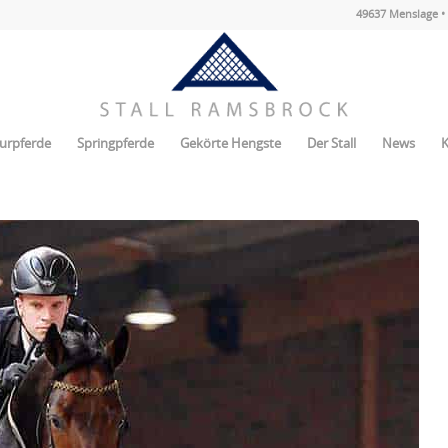
49637 Menslage • 
urpferde
Springpferde
Gekörte Hengste
Der Stall
News
K