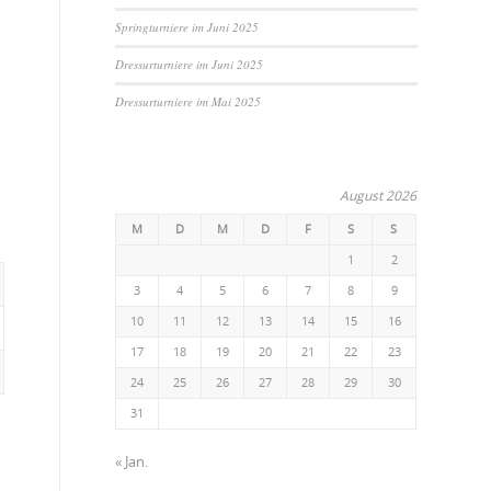
Springturniere im Juni 2025
Dressurturniere im Juni 2025
Dressurturniere im Mai 2025
August 2026
M
D
M
D
F
S
S
1
2
3
4
5
6
7
8
9
10
11
12
13
14
15
16
17
18
19
20
21
22
23
24
25
26
27
28
29
30
31
« Jan.