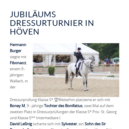
JUBILÄUMS
DRESSURTURNIER IN
HÖVEN
Hermann
Burger
siegte mit
Fibonacci
,
einem 9.-
jährigen
Wallach, in
der
Dressurprüfung Klasse S*
🏆
Weiterhin platzierte er sich mit
Boney M
, 9.- jährige
Tochter des Bonifatius
, zwei Mal auf dem
zweiten Platz in Dressurprüfungen der Klasse S* Prix- St. Georg
und Klasse S** Intermediare l.
David Leßnig
sicherte sich mit
Sylvester
, ein
Sohn des Sir