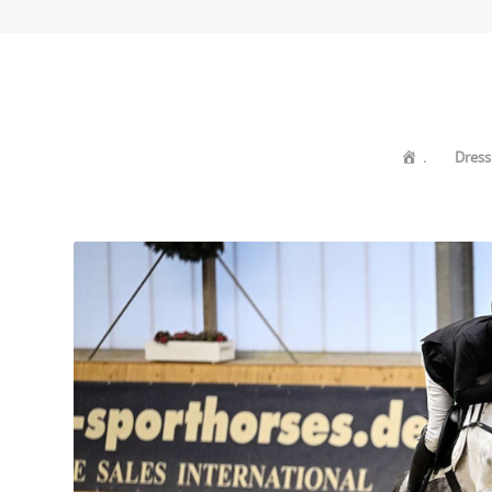
.
Dress