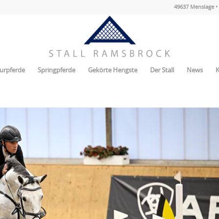
49637 Menslage • 
urpferde
Springpferde
Gekörte Hengste
Der Stall
News
K