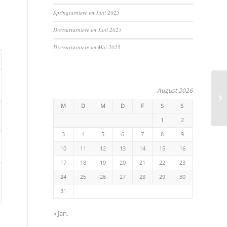
Springturniere im Juni 2025
Dressurturniere im Juni 2025
Dressurturniere im Mai 2025
August 2026
M
D
M
D
F
S
S
1
2
3
4
5
6
7
8
9
10
11
12
13
14
15
16
17
18
19
20
21
22
23
24
25
26
27
28
29
30
31
« Jan.