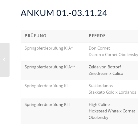
ANKUM 01.-03.11.24
PRÜFUNG
PFERDE
Springpferdeprüfung Kl.A*
Don Cornet
Diaron x Cornet Obolensk
Dressurturniere im
Oktober 2024
Springpferdeprüfung Kl.A**
Zelda von Bottorf
Zinedream x Calico
Springpferdeprüfung Kl.L
Stakkodanos
Stakkato Gold x Lordanos
Springpferdeprüfung Kl. L
High Coline
Hickstead White x Cornet
Obolensky