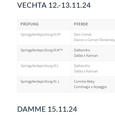
VECHTA 12.-13.11.24
PRÜFUNG
PFERDE
Springpferdeprüfung Kl.A*
Don Cornet
Diaron x Cornet Obolensk
Springpferdeprüfung Kl.A**
Dalltendra
Dallas x Kannan
Springpferdeprüfung Kl.L
Dalltendra
Dallas x Kannan
Springpferdeprüfung Kl. L
Comme Abby
Comthago x Arpeggio
DAMME 15.11.24