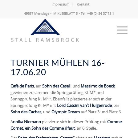
Impressum
Kontakt
49637 Menslage • IM KLEEBLATT 3 • Tel: +49 (0) 54 37 75 1
TURNIER MÜHLEN 16-
17.06.20
Café de Paris
, ein
Sohn des Casal
l, und
Massimo de Boeck
gewinnen zusammen die Springprüfung Kl. M* und
Springprüfung Kl. M**. Ebenfalls platzierte er sich in der
Springprüfung Kl. M* mit
Lord Cassini van’t Hulgenrode
, ein
Sohn des Cachas
, und
Olympic Dream
auf Platz 3 und Platz 6.
A
nnika Niemann
platzierte sich in dieser Prüfung mit
Comme
Cornet, ein Sohn des Comme il faut
, an 6. Stelle.