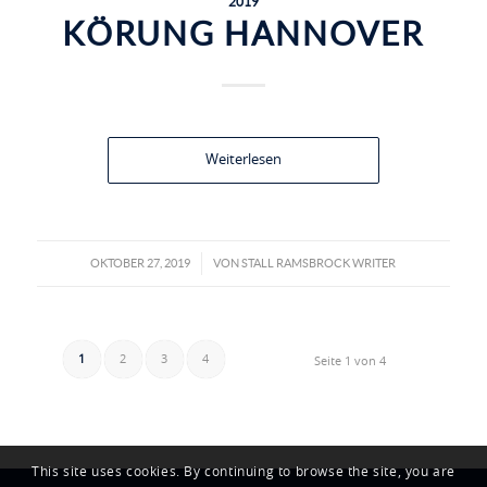
2019
KÖRUNG HANNOVER
Weiterlesen
OKTOBER 27, 2019
VON
STALL RAMSBROCK WRITER
/
1
2
3
4
Seite 1 von 4
This site uses cookies. By continuing to browse the site, you are