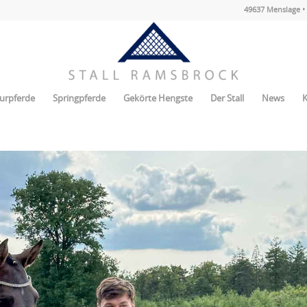
49637 Menslage • 
urpferde
Springpferde
Gekörte Hengste
Der Stall
News
K