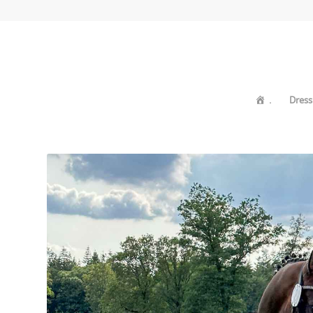
.
Dress