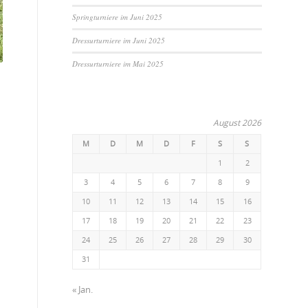
Springturniere im Juni 2025
Dressurturniere im Juni 2025
Dressurturniere im Mai 2025
August 2026
M
D
M
D
F
S
S
1
2
3
4
5
6
7
8
9
10
11
12
13
14
15
16
17
18
19
20
21
22
23
24
25
26
27
28
29
30
31
« Jan.