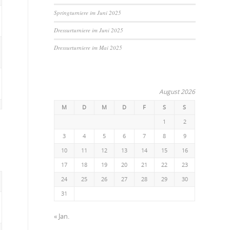
Springturniere im Juni 2025
Dressurturniere im Juni 2025
Dressurturniere im Mai 2025
August 2026
M
D
M
D
F
S
S
1
2
3
4
5
6
7
8
9
10
11
12
13
14
15
16
17
18
19
20
21
22
23
24
25
26
27
28
29
30
31
« Jan.