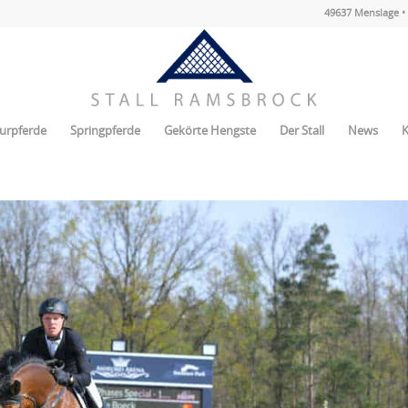
49637 Menslage • 
urpferde
Springpferde
Gekörte Hengste
Der Stall
News
K