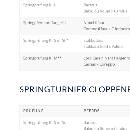
Springprüfung Kl. L
Bacatus
Balou du Rouet x Carolus
Springpferdeprüfung Kl. L
Nobel il faut
Comme il faut x C-Indoctro
Springprüfung Kl. S m. St.*
Stakkodess
Stakkato Gold x Valdez
Springprüfung Kl. M**
Lord Cassini vant Hulgenr
Cachas x Coreggio
SPRINGTURNIER CLOPPENB
PRÜFUNG
PFERDE
Springprüfung Kl. S m. St.
Bacatus
Balou du Rouet x Carolus