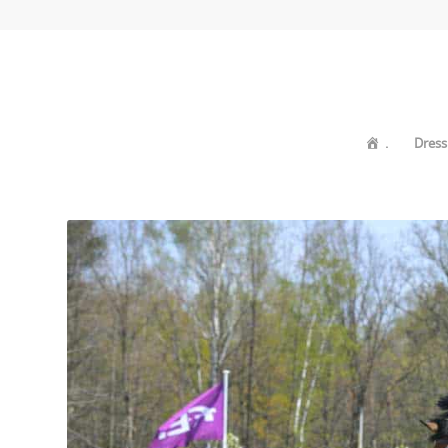
.
Dress