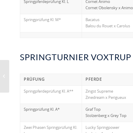
Springpferdeprüfung Kl. L
Cornet Animo
Cornet Obolensky x Animo
Springprüfung Kl. M*
Bacatus
Balou du Rouet x Carolus
SPRINGTURNIER VOXTRUP 0
Dressurturniere im Juni
PRÜFUNG
PFERDE
Springpferdeprüfung Kl. A**
Zingst Supreme
Zinedream x Perigueux
Springprüfung Kl. A*
Graf Top
Stolzenberg x Grey Top
Zwei Phasen Springprüfung Kl.
Lucky Springpower