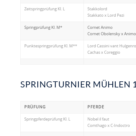
Zeitspringprüfung Kl. L
Stakkolord
Stakkato x Lord Pezi
Springprüfung Kl. M*
Cornet Animo
Cornet Obolensky x Animo
Punktespringprüfung Kl. M**
Lord Cassini vant Hulgenr
Cachas x Coreggio
SPRINGTURNIER MÜHLEN 13
PRÜFUNG
PFERDE
Springpferdeprüfung Kl. L
Nobel il faut
Comthago x C-Indoctro