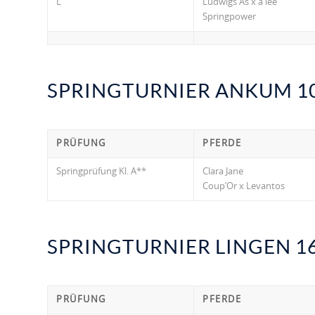
L
Ludwigs As x a lee
Springpower
SPRINGTURNIER ANKUM 10.
PRÜFUNG
PFERDE
Springprüfung Kl. A**
Clara Jane
Coup’Or x Levantos
SPRINGTURNIER LINGEN 16.
PRÜFUNG
PFERDE