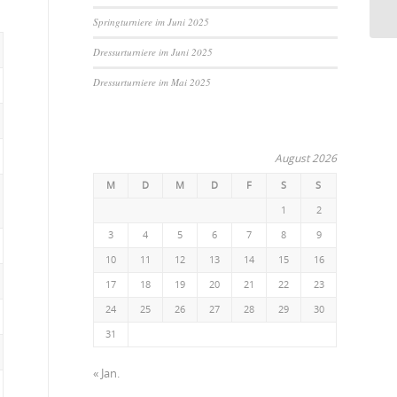
Springturniere im Juni 2025
Dressurturniere im Juni 2025
Dressurturniere im Mai 2025
August 2026
M
D
M
D
F
S
S
1
2
3
4
5
6
7
8
9
10
11
12
13
14
15
16
17
18
19
20
21
22
23
24
25
26
27
28
29
30
31
« Jan.