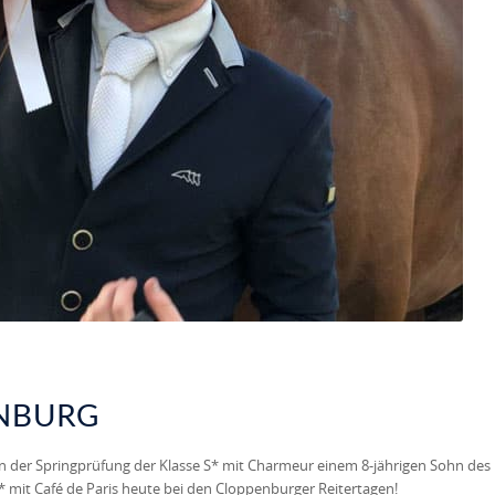
ENBURG
in der Springprüfung der Klasse S* mit Charmeur einem 8-jährigen Sohn des
S* mit Café de Paris heute bei den Cloppenburger Reitertagen!