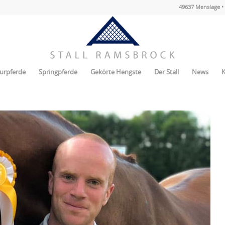
49637 Menslage • 
urpferde
Springpferde
Gekörte Hengste
Der Stall
News
K