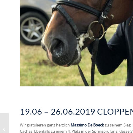
19.06 – 26.06.2019 CLOPP
Wir gratulieren ganz herzlich
Massimo De Boeck
zu seinem Sieg 
LINGENER
Cachas. Ebenfalls zu einem 4. Platz in der Springprüfung Klasse 
TURNIERWOCHE 2019