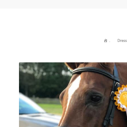
.
Dress