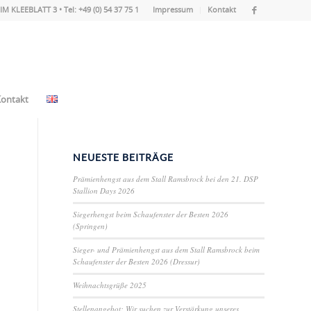
IM KLEEBLATT 3 • Tel: +49 (0) 54 37 75 1
Impressum
Kontakt
ontakt
NEUESTE BEITRÄGE
Prämienhengst aus dem Stall Ramsbrock bei den 21. DSP
Stallion Days 2026
Siegerhengst beim Schaufenster der Besten 2026
(Springen)
Sieger- und Prämienhengst aus dem Stall Ramsbrock beim
Schaufenster der Besten 2026 (Dressur)
Weihnachtsgrüße 2025
Stellenangebot: Wir suchen zur Verstärkung unseres